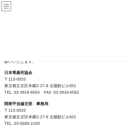
コ
ナ
ン
ビ
テ
ゲ
ン
ー
お問い合せ
ツ
シ
に
ョ
移
ン
HOME
お問い合せ
動
に
移
お問い合わせは下記フォームまたは、電話、郵便、メール等でお
動
願いいたします。
日本尊厳死協会
〒113-0033
東京都文京区本郷2-27-8 太陽館ビル501
TEL. 03-3818-6563 FAX. 03-3818-6562
関東甲信越支部 事務局
〒113-0033
東京都文京区本郷2-27-8 太陽館ビル501
TEL. 03-5689-2100