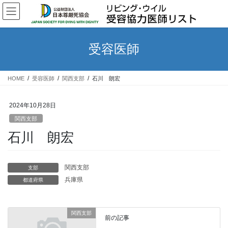
コ
ナ
ン
ビ
テ
ゲ
ン
ー
受容医師
ツ
シ
へ
ョ
ス
ン
HOME
受容医師
関西支部
石川 朗宏
キ
に
ッ
移
プ
動
2024年10月28日
関西支部
石川 朗宏
関西支部
支部
兵庫県
都道府県
関西支部
前の記事