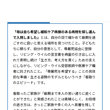
たします。乱筆乱文失礼いたしました。
協会からのコメント
「母は自ら希望し緩和ケア病棟のある病院を探し選ん
で入院しました」
とは、自分の目で確かめて最期を過
ごすのに良いと思える場所を見つけたこと。子どもた
ちに頼らず、自分の意思として、尊厳死協会に登録
し、リビング・ウイルの宣言書を病室の引き出しに入
れて表明し続け「生き方、考え方を貫く」ための支え
にしながら、リビング・ウイル受容医師や医療ケア職
者に託されたこと。「尊厳死を希望する」ことの具体
的な準備・生きる姿勢のモデルともいうべき「看取り
のエピソード」です。
看取ったご家族が「最期まで本人の思い通りに逝くこ
とができた」と実感されたことは素晴らしく、お母様
の逝き方は、きっとご家族や多くの人へ影響を残して