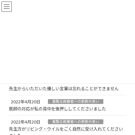
コ
ナ
ン
ビ
テ
ゲ
ン
ー
ツ
シ
へ
ョ
看取る医療者への家族の思い
ス
ン
キ
に
ッ
移
プ
動
HOME2
看取りのエピソード
看取る医療者への家族の思い
2022年4月20日
看取る医療者への家族の思い
先生からいただいた優しい言葉は忘れることができません
2022年4月20日
看取る医療者への家族の思い
医師の対応が私の背中を後押ししてくださいました
2022年4月20日
看取る医療者への家族の思い
先生方がリビング・ウイルをごく自然に受け入れてください