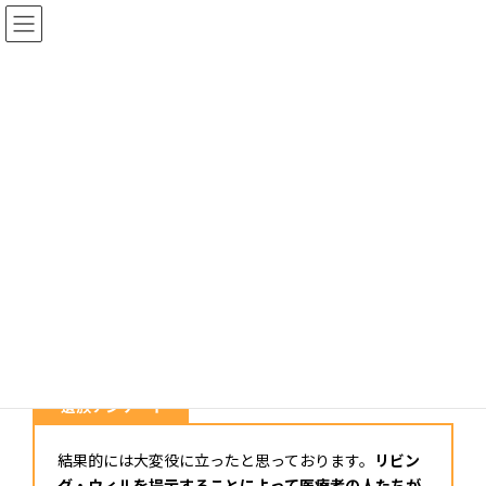
コ
ナ
ン
ビ
テ
ゲ
ン
ー
ツ
シ
へ
ョ
配偶者の看取り
ス
ン
キ
に
ッ
移
プ
動
HOME2
看取りのエピソード
配偶者の看取り
安心して判断できました。
安心して判断できました。
2021年10月4日
遺族アンケート
結果的には大変役に立ったと思っております。
リビン
グ・ウィルを提示することによって医療者の人たちが