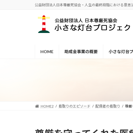
コ
ナ
公益財団法人日本尊厳死協会・人生の最終段階における意思
ン
ビ
テ
ゲ
ン
ー
ツ
シ
へ
ョ
ス
ン
HOME
助成金事業の概要
小さな灯台
キ
に
ッ
移
プ
動
HOME2
看取りのエピソード
配偶者の看取り
尊厳