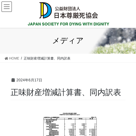
コ
ナ
ン
ビ
テ
ゲ
ン
ー
ツ
シ
に
ョ
メディア
移
ン
動
に
移
HOME
正味財産増減計算書、同内訳表
動
2024年6月17日
正味財産増減計算書、同内訳表