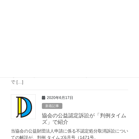
時の様子が10月4日の茨城新聞に掲載されましたので、記事
をご紹介いたします。
2023年4月14日
新着記事
「婦人公論」で1年間、見開きカラ
ー2頁で広告展開！
婦人公論5月号（4月15日発売）より1年間、協会と「小さな
灯台プロジェクト」の広告が毎月掲載されます。第1回は
「人生の最期をどう迎えるか。『リビング・ウイル』の意義
を知る」です。ビジュアルで分かりやすいストーリー仕立て
で […]
2020年6月17日
新着記事
協会の公益認定訴訟が「判例タイム
ズ」で紹介
当協会の公益財団法人申請に係る不認定処分取消訴訟につい
ての解説が、判例 タイムズ6月号（1471号。