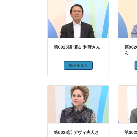
第0025話 瀬古 利彦さん
第00
ん
動画を見る
第0028話 デヴィ夫人さ
第00