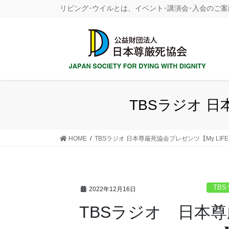
コ
ナ
リビング･ウイルとは、イベント･講演会･入会のご案
ン
ビ
テ
ゲ
ン
ー
ツ
シ
に
ョ
移
ン
動
に
TBSラジオ 日本
移
動
HOME
TBSラジオ 日本尊厳死協会プレゼンツ【My LIFE! M
TBS
2022年12月16日
TBSラジオ 日本