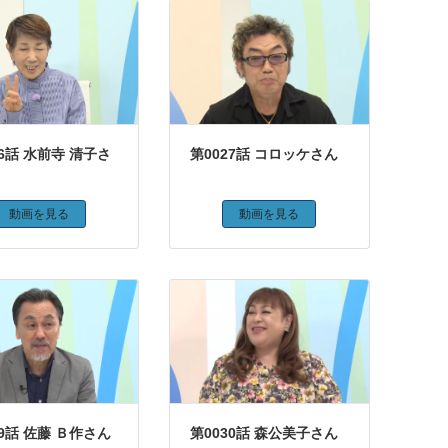
26話 水前寺 清子さ
第0027話 コロッケさん
動画を見る
動画を見る
29話 佐藤 Ｂ作さん
第0030話 森公美子さん