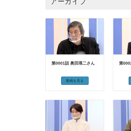
アーカイブ
第0001話 奥田瑛二さん
第00
動画を見る