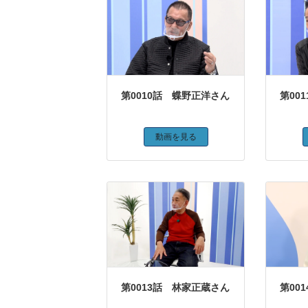
第0010話 蝶野正洋さん
第00
動画を見る
第0013話 林家正蔵さん
第00