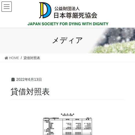
コ
ナ
ン
ビ
テ
ゲ
ン
ー
ツ
シ
に
ョ
メディア
移
ン
動
に
移
HOME
貸借対照表
動
2022年6月13日
貸借対照表