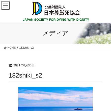
コ
ナ
ン
ビ
テ
ゲ
ン
ー
ツ
シ
に
ョ
メディア
移
ン
動
に
移
HOME
182shiki_s2
動
2021年6月30日
182shiki_s2