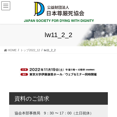
コ
ナ
ン
ビ
テ
ゲ
ン
ー
ツ
シ
に
ョ
lw11_2_2
移
ン
動
に
移
HOME
トップ2022_12
lw11_2_2
動
資料のご請求
協会本部事務局 9：30 〜 17：00（土日祝休）