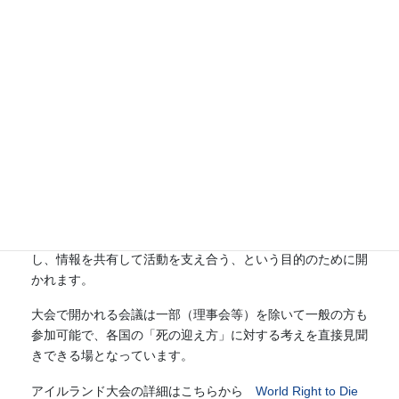
Federation Right
to Die Societies）
は隔年で世界大会
を開催しており、
来年はアイルラン
ドのダブリン市で
開催されます。
世界大会では、30
カ国58団体
（2023年12月現在）からなる連合の代表者が参集して各国
の現状や目的を報告します。それぞれの団体の使命を尊重
し、情報を共有して活動を支え合う、という目的のために開
かれます。
大会で開かれる会議は一部（理事会等）を除いて一般の方も
参加可能で、各国の「死の迎え方」に対する考えを直接見聞
きできる場となっています。
アイルランド大会の詳細はこちらから
World Right to Die