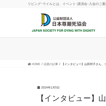
コ
ナ
リビング･ウイルとは、イベント･講演会･入会のご案
ン
ビ
テ
ゲ
ン
ー
ツ
シ
に
ョ
移
ン
動
に
移
動
HOME
話題の記事
【インタビュー】山田邦子さん、
2024年1月5日
【インタビュー】