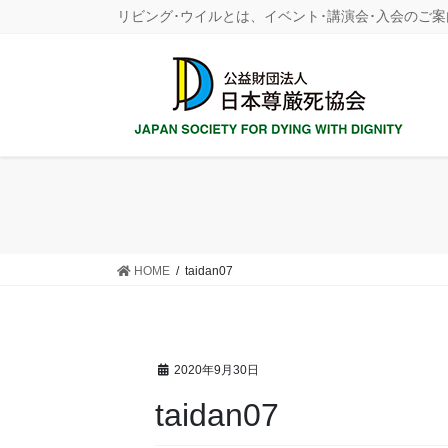
コ
ナ
リビング･ウイルとは、イベント･講演会･入会のご案
ン
ビ
テ
ゲ
ン
ー
ツ
シ
に
ョ
移
ン
動
に
移
動
HOME
taidan07
2020年9月30日
taidan07