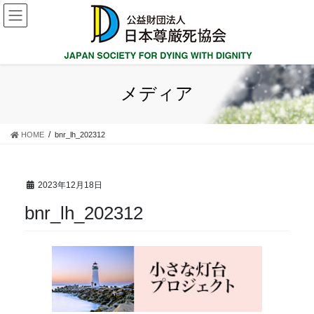
コ
ナ
ン
ビ
テ
ゲ
ン
ー
ツ
シ
に
ョ
メディア
移
ン
動
に
移
HOME
bnr_lh_202312
動
2023年12月18日
bnr_lh_202312