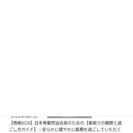
か？
2022年8月31日
情報BOX
【情報BOX】グリーフケア－大切な人を亡くした哀しみを癒
すために
2022年7月15日
情報BOX
【情報BOX】病院によって役割が違うの？ 開業医師と病院の
医師は何が違うの？
2022年7月4日
情報BOX
【情報BOX】「リビング・ウイル」と「献体」知っています
か？ 話していますか？
2022年7月4日
情報BOX
【情報BOX】病院の倫理委員会
2022年6月7日
情報BOX
【情報BOX】日本尊厳死協会員のための【看取りの観察と過
ごし方ガイド】―安らかに健やかに最期を過ごしていただく