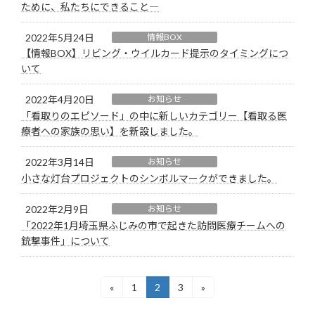
ために、私たちにできること―
2022年5月24日
情報BOX
【情報BOX】リビング・ウイルカード提示のタイミングにつ
いて
2022年4月20日
お知らせ
「看取りのエピソード」の中に新しいカテゴリー【看取る医
療者への家族の思い】を新設しました。
2022年3月14日
お知らせ
小さな灯台プロジェクトのシンボルマークができました。
2022年2月9日
お知らせ
「2022年1月埼玉県ふじみの市で起きた訪問医療チームへの
銃撃事件」について
投
«
1
2
3
»
固
固
固
定
定
定
稿