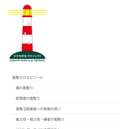
ペ
ペ
ペ
ー
ー
ー
の
ジ
ジ
ジ
ペ
ー
ジ
送
り
看取りのエピソード
親の看取り
配偶者の看取り
看取る医療者への家族の思い
義父母・祖父母・縁者の看取り