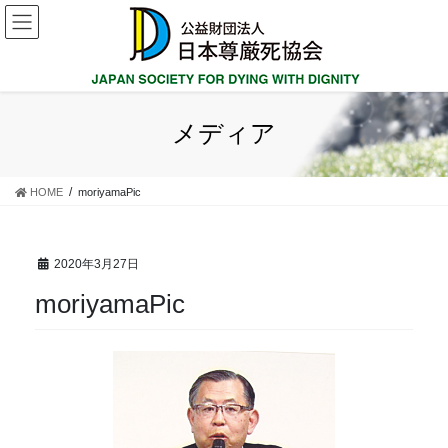
コ
ナ
ン
ビ
テ
ゲ
ン
ー
ツ
シ
に
ョ
メディア
移
ン
動
に
移
HOME
moriyamaPic
動
2020年3月27日
moriyamaPic