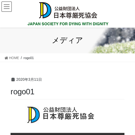
コ
ナ
ン
ビ
テ
ゲ
ン
ー
ツ
シ
に
ョ
メディア
移
ン
動
に
移
HOME
rogo01
動
2020年3月11日
rogo01