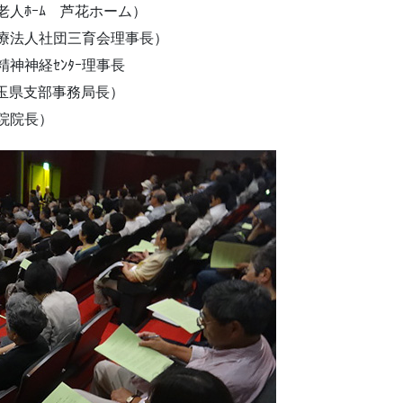
人ﾎｰﾑ 芦花ホーム）
法人社団三育会理事長）
神神経ｾﾝﾀｰ理事長
部事務局長）
院院長）