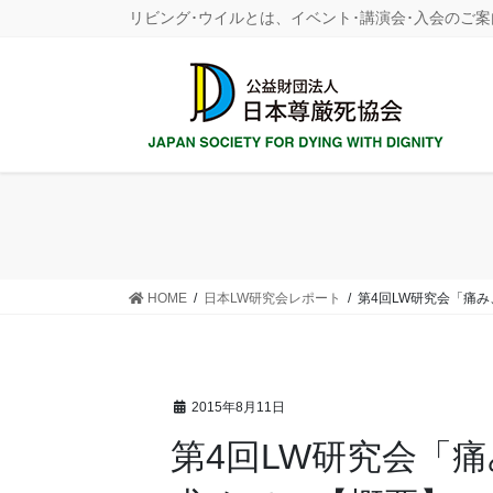
コ
ナ
リビング･ウイルとは、イベント･講演会･入会のご案
ン
ビ
テ
ゲ
ン
ー
ツ
シ
に
ョ
移
ン
動
に
移
動
HOME
日本LW研究会レポート
第4回LW研究会「痛
2015年8月11日
第4回LW研究会「