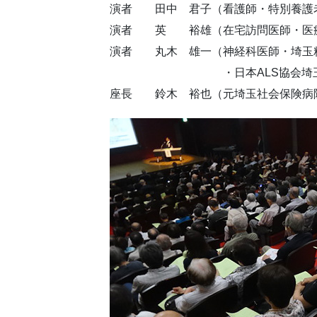
演者 田中 君子（看護師・特別養護老
演者 英 裕雄（在宅訪問医師・医療
演者 丸木 雄一（神経科医師・埼玉精
・日本ALS協会埼玉県支
座長 鈴木 裕也（元埼玉社会保険病