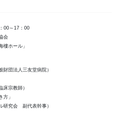
00～17：00
協会
海樓ホール」
般財団法人三友堂病院）
臨床宗教師）
き方」
ル研究会 副代表幹事）