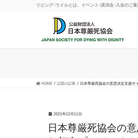
コ
ナ
リビング･ウイルとは、イベント･講演会･入会のご案
ン
ビ
テ
ゲ
ン
ー
ツ
シ
に
ョ
移
ン
動
に
移
動
HOME
話題の記事
日本尊厳死協会の意思決定支援サ
2021年12月11日
日本尊厳死協会の意