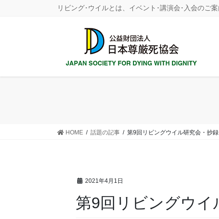
コ
ナ
リビング･ウイルとは、イベント･講演会･入会のご案
ン
ビ
テ
ゲ
ン
ー
ツ
シ
に
ョ
移
ン
動
に
移
動
HOME
話題の記事
第9回リビングウイル研究会・抄録
2021年4月1日
第9回リビングウイ