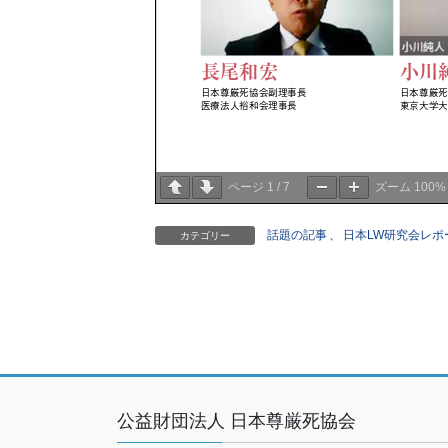
ページ
1
/
7
ズーム
100%
話題の記事
、
日本LW研究会レポ
カテゴリー
公益財団法人 日本尊厳死協会