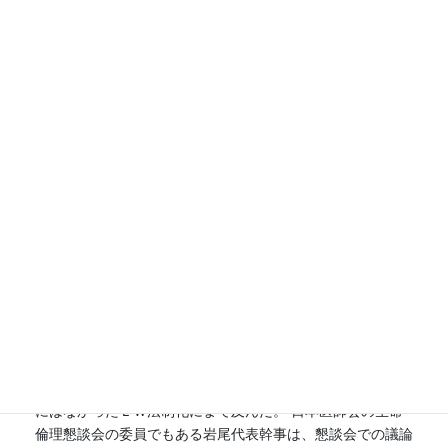
生きしたいと思っているなら、LWを撤回しなければならな
い」と問題の難しさを浮き彫りにした。 会場から「認知症
がＬＷを表明できるかどうかを議論するより、正常なうちに
LWを宣言していればいいのでは」と意見が出ると、すかさ
ず座長の長尾氏は「しかし、認知症に陥ったがために３年
間、会費を滞納すると退会手続きが取られてしまう。そうい
う人の意思はどうなるかという問題もある」と切り返した。
尊厳死協会の会員ではない佐藤氏は、研究会への参加が決ま
った1か月前から、尊厳死について考えてきたという。「50
代後半になって、以降の人生を自分でどうしていくのかを考
えるのは個人の責任だということがわかった。尊厳ある生き
方、あるいは亡くなり方を考えるきっかけを、国民運動にし
ていただきたい」と協会に注文を付けた。 それを受けた信
友氏は、成人式になぞらえて、60歳を迎えた人たちで「老
年式」をやろうと提案した。「還暦を迎えてどのような生き
方、死に方をするのか、覚悟を聞かせろ、という会をやろう
ではないか」 議論は次第に白熱し、予定されていたテーマ
にはなかったＬＷ法制化にまで及んだ。 日本医師会の生命
倫理懇談会の委員でもある岩尾代表幹事は、懇談会での議論